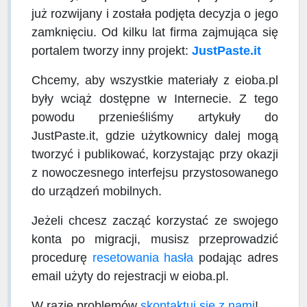
już rozwijany i została podjęta decyzja o jego
zamknięciu. Od kilku lat firma zajmująca się
portalem tworzy inny projekt:
JustPaste.it
Chcemy, aby wszystkie materiały z eioba.pl
były wciąż dostępne w Internecie. Z tego
powodu przenieśliśmy artykuły do
JustPaste.it, gdzie użytkownicy dalej mogą
tworzyć i publikować, korzystając przy okazji
z nowoczesnego interfejsu przystosowanego
do urządzeń mobilnych.
Jeżeli chcesz zacząć korzystać ze swojego
konta po migracji, musisz przeprowadzić
procedurę
resetowania hasła
podając adres
email użyty do rejestracji w eioba.pl.
W razie problemów
skontaktuj się z nami
!